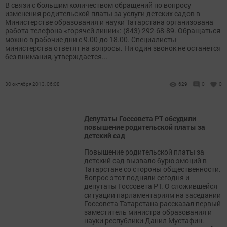
В связи с большим количеством обращений по вопросу
изменения родительской платы за услуги детских садов в
Министерстве образования и науки Татарстана организована
работа телефона «горячей линии»: (843) 292-68-89. Обращаться
можно в рабочие дни с 9.00 до 18.00. Специалисты
министерства ответят на вопросы. Ни один звонок не останется
без внимания, утверждается...
30 октября 2013, 06:08
629
0
0
Депутаты Госсовета РТ обсудили
повышение родительской платы за
детский сад
Повышение родительской платы за
детский сад вызвало бурю эмоций в
Татарстане со стороны общественности.
Вопрос этот подняли сегодня и
депутаты Госсовета РТ. О сложившейся
ситуации парламентариям на заседании
Госсовета Татарстана рассказал первый
заместитель министра образования и
науки республики Данил Мустафин.