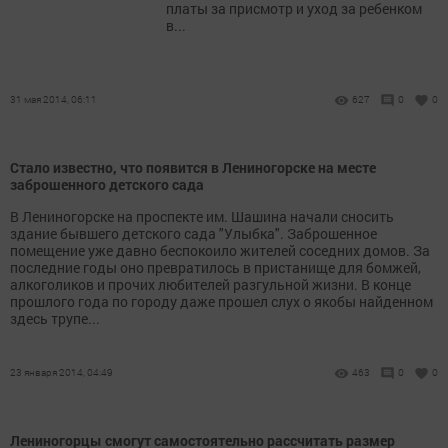
платы за присмотр и уход за ребенком
в...
31 мая 2014, 06:11
627
0
0
Стало известно, что появится в Лениногорске на месте
заброшенного детского сада
В Лениногорске на проспекте им. Шашина начали сносить
здание бывшего детского сада "Улыбка". Заброшенное
помещение уже давно беспокоило жителей соседних домов. За
последние годы оно превратилось в пристанище для бомжей,
алкоголиков и прочих любителей разгульной жизни. В конце
прошлого года по городу даже прошел слух о якобы найденном
здесь трупе...
23 января 2014, 04:49
463
0
0
Лениногорцы смогут самостоятельно рассчитать размер