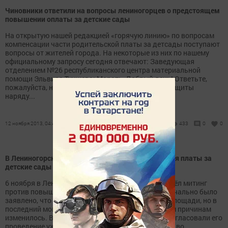
Чиновники ответили на вопросы лениногорцев о предстоящем
повышении оплаты за детские сады
На открытую нашей редакцией «горячую линию» по вопросам
компенсации части родительской платы за детсады поступают
вопросы от жителей города. На некоторые из них по нашему
официальному запросу сегодня отвечают: Заведующая
отделением №26 республиканского центра материальной
помощи Эльвира Туишева: Марат: - Добрый день! Ответьте,
пожалуйста, на каком основании работники соцзащиты
наряду...
12 ноября 2013, 04:44
433
0
0
В Лениногорске прошел митинг против повышения платы за
детские сады
6 ноября в Лениногорске у монумента нефти прошёл митинг
против повышения оплаты за детские сады. Изначально было
заявлено, что митинг состоится на центральной площади, но в
последний момент место действия по непонятным причинам
изменилось. Видимо, потому что организаторы согласовали его
проведение уже после только, как сообщили о нём во