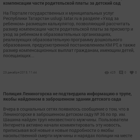
компенсации части родительской платы за детский сад
На Портале государственных и муниципальных услуг
Республики Татарстан uslugi.tatar.ru в разделе «Уход за
ребенком» размещен калькулятор, позволяющий рассчитать
размер компенсации части родительской платы за присмотр и
уход за ребенком в образовательных организациях,
реализующих образовательную программу дошкольного
образования, предусмотренной постановлением КМ РТ, а также
размер компенсационных выплат гражданам, имеющим детей,
посещающих...
23 декабря 2013, 11:44
425
0
0
Полиция Лениногорска не подтвердила информацию о трупе,
якобы найденном в заброшенном здании детского сада
Вчера в социальных сетях появилось сообщение о том, что в
Лениногорске в заброшенном детском саду № 36 по пр. им.
Шашина найден труп неизвестного мужчины. Пользователи
Интернета активно начали комментировать эту новость,
приписывая всё новые и новые подробности о якобы
насильственной смерти мужчины и нарядах полиции на месте