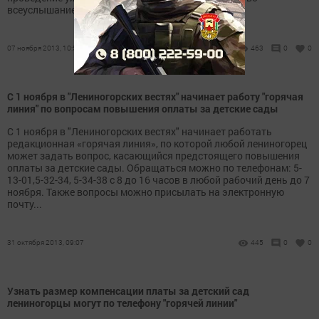
всеуслышание...
07 ноября 2013, 10:57
463
0
0
С 1 ноября в "Лениногорских вестях" начинает работу "горячая
линия" по вопросам повышения оплаты за детские сады
С 1 ноября в "Лениногорских вестях" начинает работать
редакционная «горячая линия», по которой любой лениногорец
может задать вопрос, касающийся предстоящего повышения
оплаты за детские сады. Обращаться можно по телефонам: 5-
13-01,5-32-34, 5-34-38 с 8 до 16 часов в любой рабочий день до 7
ноября. Также вопросы можно присылать на электронную
почту...
31 октября 2013, 09:07
445
0
0
Узнать размер компенсации платы за детский сад
лениногорцы могут по телефону "горячей линии"