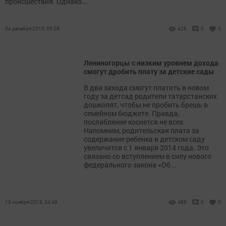
происшествия. Однако...
04 декабря 2013, 05:26
426
0
0
Лениногорцы с низким уровнем дохода
смогут дробить плату за детские сады
В два захода смогут платить в новом
году за детсад родители татарстанских
дошколят, чтобы не пробить брешь в
семейном бюджете. Правда,
послабление коснется не всех.
Напомним, родительская плата за
содержание ребенка в детском саду
увеличится с 1 января 2014 года. Это
связано со вступлением в силу нового
федерального закона «Об...
13 ноября 2013, 04:49
499
0
0