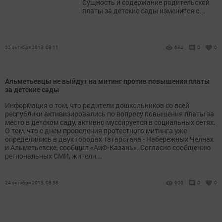
Сущность и содержание родительской
платы за детские сады изменится с...
25 октября 2013, 08:11
634
0
0
Альметьевцы не выйдут на митинг против повышения платы
за детские сады
Информация о том, что родители дошкольников со всей
республики активизировались по вопросу повышения платы за
место в детском саду, активно муссируется в социальных сетях.
О том, что с днем проведения протестного митинга уже
определились в двух городах Татарстана - Набережных Челнах
и Альметьевске, сообщил «АиФ-Казань». Согласно сообщению
региональных СМИ, жители...
24 октября 2013, 08:38
600
0
0