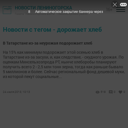
НОВОСТИ ЛЕНИНОГОРСКА
16+
8
Автоматическое закрытие баннера через
Газета "Лениногорские вести" - Лениногорский район
Новости с тегом - дорожает хлеб
В Татарстане из-за неурожая подорожает хлеб
На 15% как минимум подорожает этой осенью хлеб в
Татарстане из-за засухи, и, как следствие, - скудного урожая. По
оценкам Минсельхозпрода РТ, нынче хлеборобы планируют
получить всего 2 - 2,5 млн тонн зерна, тогда как раньше бывало
5 миллионов и более. Сейчас региональный фонд дешевой муки,
из которой пекут социальные...
24 июля 2013, 10:13
518
0
0