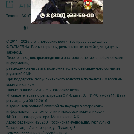
Телефон АО «ТАТМЕДИА»:
(843) 222 09 84
16+
© 2011 - 2026. Лениногорские вести. Все права защищены.
© ТАТМЕДИА. Все материалы, размещенные на сайте, защищены
законом.
Перепечатка, воспроизведение и распространение в любом объеме
информации,
размещенной на сайте, возможна только с письменного согласия
редакций СМИ.
При поддержке Республиканского агентства по печати и массовым
коммуникациям.
Наименование СМИ: Лениногорские вести
№ свидетельства о регистрации СМИ, дата: ЭЛ № ФС 77-67911. Дата
регистрации 06.12.2016
выдано Федеральной службой по надзору в сфере связи,
информационных технологий и массовых коммуникаций
ФИО главного редактора: Мельникова А.К.
Адрес редакции: 423250, Российская Федерация, Республика
Татарстан, г. Лениногорск, ул. Тукая, д. 3
Телефон редакции: 8 (85595) 5-08-70.