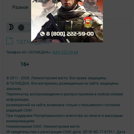
Разное
Телефон АО «ТАТМЕДИА»:
(843) 222 09 84
16+
© 2011 - 2026. Лениногорские вести. Все права защищены.
© ТАТМЕДИА. Все материалы, размещенные на сайте, защищены
законом.
Перепечатка, воспроизведение и распространение в любом объеме
информации,
размещенной на сайте, возможна только с письменного согласия
редакций СМИ.
При поддержке Республиканского агентства по печати и массовым
коммуникациям.
Наименование СМИ: Лениногорские вести
№ свидетельства о регистрации СМИ, дата: ЭЛ № ФС 77-67911. Дата