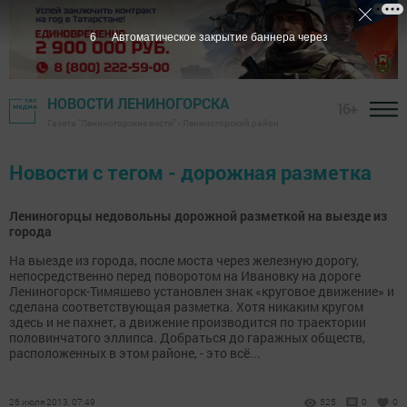
6
Автоматическое закрытие баннера через
НОВОСТИ ЛЕНИНОГОРСКА
16+
Газета "Лениногорские вести" - Лениногорский район
Новости с тегом - дорожная разметка
Лениногорцы недовольны дорожной разметкой на выезде из
города
На выезде из города, после моста через железную дорогу,
непосредственно перед поворотом на Ивановку на дороге
Лениногорск-Тимяшево установлен знак «круговое движение» и
сделана соответствующая разметка. Хотя никаким кругом
здесь и не пахнет, а движение производится по траектории
половинчатого эллипса. Добраться до гаражных обществ,
расположенных в этом районе, - это всё...
26 июля 2013, 07:49
525
0
0