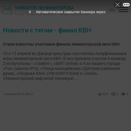
НОВОСТИ ЛЕНИНОГОРСКА
16+
6
Автоматическое закрытие баннера через
Газета "Лениногорские вести" - Лениногорский район
Новости с тегом - финал КВН
Стали известны участники финала лениногорской лиги КВН
10 и 12 апреля во Дворце культуры состоялись полуфинальные
игры лениногорской лиги КВН. В них приняли участие 6 команд:
2 из Бугульмы - «Гамбит», «БМТ United» и 4 из нашего города -
«Fox» (школа № 6), «Улица молодёжная» (Детская районная
дума), «Сборная КАИ» (ЛФ КНИТУ-КАИ) и «Smile»
(Лениногорский нефтяной техникум)....
14 апреля 2014, 08:27
520
0
0