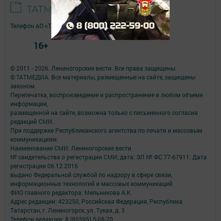
Телефон АО «ТАТМЕДИА»:
(843) 222 09 84
16+
© 2011 - 2026. Лениногорские вести. Все права защищены.
© ТАТМЕДИА. Все материалы, размещенные на сайте, защищены
законом.
Перепечатка, воспроизведение и распространение в любом объеме
информации,
размещенной на сайте, возможна только с письменного согласия
редакций СМИ.
При поддержке Республиканского агентства по печати и массовым
коммуникациям.
Наименование СМИ: Лениногорские вести
№ свидетельства о регистрации СМИ, дата: ЭЛ № ФС 77-67911. Дата
регистрации 06.12.2016
выдано Федеральной службой по надзору в сфере связи,
информационных технологий и массовых коммуникаций
ФИО главного редактора: Мельникова А.К.
Адрес редакции: 423250, Российская Федерация, Республика
Татарстан, г. Лениногорск, ул. Тукая, д. 3
Телефон редакции: 8 (85595) 5-08-70.