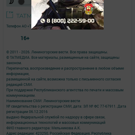
Телефон АО «ТАТМЕДИА»:
(843) 222 09 84
16+
© 2011 - 2026. Лениногорские вести. Все права защищены.
© ТАТМЕДИА. Все материалы, размещенные на сайте, защищены
законом.
Перепечатка, воспроизведение и распространение в любом объеме
информации,
размещенной на сайте, возможна только с письменного согласия
редакций СМИ.
При поддержке Республиканского агентства по печати и массовым
коммуникациям.
Наименование СМИ: Лениногорские вести
№ свидетельства о регистрации СМИ, дата: ЭЛ № ФС 77-67911. Дата
регистрации 06.12.2016
выдано Федеральной службой по надзору в сфере связи,
информационных технологий и массовых коммуникаций
ФИО главного редактора: Мельникова А.К.
Адрес редакции: 423250, Российская Федерация, Республика