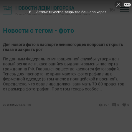
НОВОСТИ ЛЕНИНОГОРСКА
16+
7
Автоматическое закрытие баннера через
Газета "Лениногорские вести" - Лениногорский район
Новости с тегом - фото
Для нового фото в паспорте лениногорцев попросят открыть
глаза и закрыть рот
По данным Федерально-миграционной службы, утвержден
новый регламент, касающийся выдачи и замены паспорта
гражданина РФ. Главные новшества касаются фотографий.
Теперь для паспорта не принимаются фотографии лиц в
форменной одежде (в том числе в полицейской и военной).
Определено, что овал лица должен занимать 70-80 процентов
от размера фотографии. При этом теперь особое...
07 июня 2013, 07:16
497
0
0