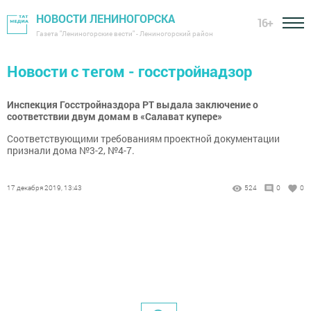
НОВОСТИ ЛЕНИНОГОРСКА
16+
Газета "Лениногорские вести" - Лениногорский район
Новости с тегом - госстройнадзор
Инспекция Госстройназдора РТ выдала заключение о
соответствии двум домам в «Салават купере»
Соответствующими требованиям проектной документации
признали дома №3-2, №4-7.
17 декабря 2019, 13:43
524
0
0