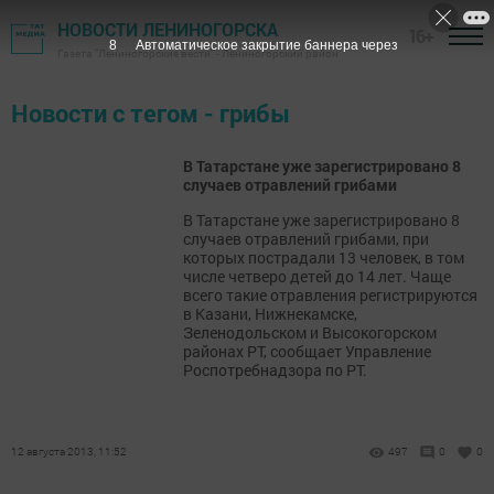
НОВОСТИ ЛЕНИНОГОРСКА
16+
7
Автоматическое закрытие баннера через
Газета "Лениногорские вести" - Лениногорский район
Новости с тегом - грибы
В Татарстане уже зарегистрировано 8
случаев отравлений грибами
В Татарстане уже зарегистрировано 8
случаев отравлений грибами, при
которых пострадали 13 человек, в том
числе четверо детей до 14 лет. Чаще
всего такие отравления регистрируются
в Казани, Нижнекамске,
Зеленодольском и Высокогорском
районах РТ, сообщает Управление
Роспотребнадзора по РТ.
12 августа 2013, 11:52
497
0
0