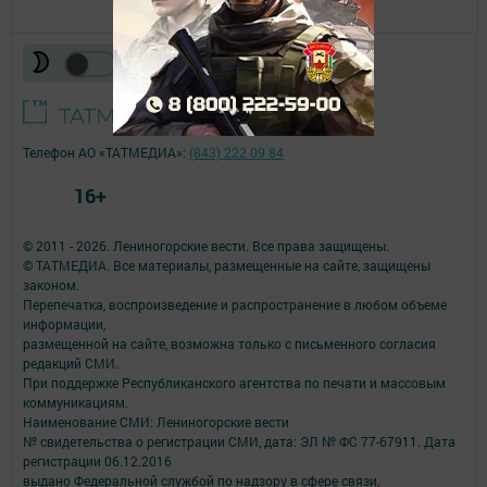
Телефон АО «ТАТМЕДИА»:
(843) 222 09 84
16+
© 2011 - 2026. Лениногорские вести. Все права защищены.
© ТАТМЕДИА. Все материалы, размещенные на сайте, защищены
законом.
Перепечатка, воспроизведение и распространение в любом объеме
информации,
размещенной на сайте, возможна только с письменного согласия
редакций СМИ.
При поддержке Республиканского агентства по печати и массовым
коммуникациям.
Наименование СМИ: Лениногорские вести
№ свидетельства о регистрации СМИ, дата: ЭЛ № ФС 77-67911. Дата
регистрации 06.12.2016
выдано Федеральной службой по надзору в сфере связи,