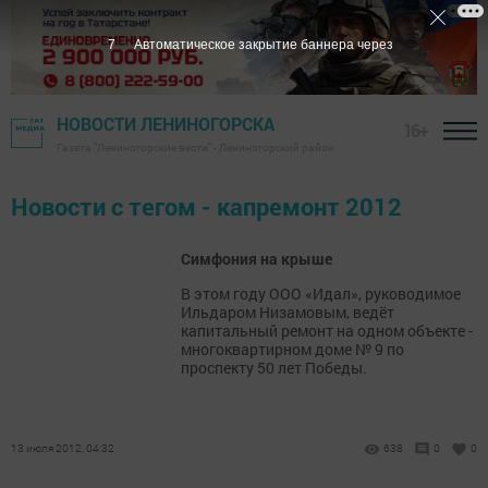
7
Автоматическое закрытие баннера через
НОВОСТИ ЛЕНИНОГОРСКА
16+
Газета "Лениногорские вести" - Лениногорский район
Новости с тегом - капремонт 2012
Симфония на крыше
В этом году ООО «Идал», руководимое
Ильдаром Низамовым, ведёт
капитальный ремонт на одном объекте -
многоквартирном доме № 9 по
проспекту 50 лет Победы.
13 июля 2012, 04:32
638
0
0