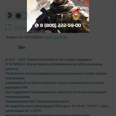
Телефон АО «ТАТМЕДИА»:
(843) 222 09 84
16+
© 2011 - 2026. Лениногорские вести. Все права защищены.
© ТАТМЕДИА. Все материалы, размещенные на сайте, защищены
законом.
Перепечатка, воспроизведение и распространение в любом объеме
информации,
размещенной на сайте, возможна только с письменного согласия
редакций СМИ.
При поддержке Республиканского агентства по печати и массовым
коммуникациям.
Наименование СМИ: Лениногорские вести
№ свидетельства о регистрации СМИ, дата: ЭЛ № ФС 77-67911. Дата
регистрации 06.12.2016
выдано Федеральной службой по надзору в сфере связи,