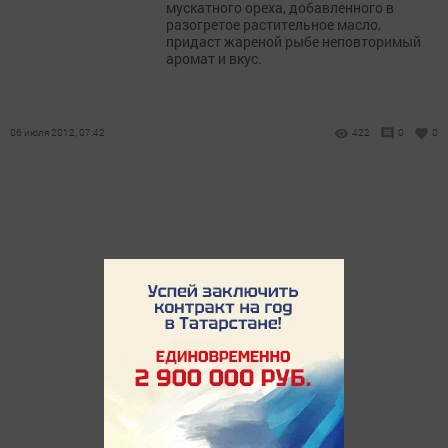
мускатного ореха, добавленного в
разогретое растительное масло,
придаст жареной рыбе неповторимый
аромат и вкус.
06 июля 2012, 07:42
422
0
0