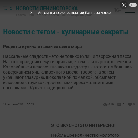
НОВОСТИ ЛЕНИНОГОРСКА
16+
8
Автоматическое закрытие баннера через
Газета "Лениногорские вести" - Лениногорский район
Новости с тегом - кулинарные секреты
Рецепты кулича и пасхи со всего мира
Пасхальные сладости - это не только кулич и творожная пасха.
На этот праздник пекут и пряники, и кексы, и пироги, и печенья.
Калорийные и невероятно вкусные десерты готовят с большим
содержанием яиц, сливочного масла, творога, а затем
украшают глазурью, шоколадной помадкой, обсыпают
кокосовой стружкой, дроблеными орехами, цветными
посыпками… Кулич традиционный...
19 апреля 2014, 05:29
419
0
0
ЭТО ВКУСНО! ЭТО ИНТЕРЕСНО!
Небольшое количество молотого