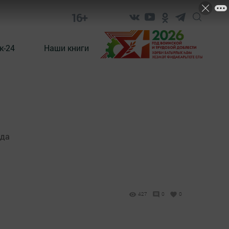
16+
к-24
Наши книги
ода
427
0
0