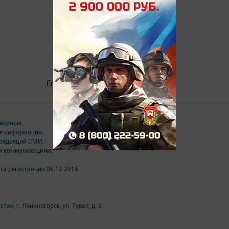
Главная
Контакты
Разное
аконом.
ме информации,
 редакций СМИ.
ым коммуникациям.
та регистрации 06.12.2016
н, г. Лениногорск, ул. Тукая, д. 3