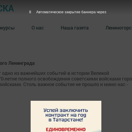
СКА
8
Автоматическое закрытие баннера через
нкурсы
О нас
Наша газета
Лениногорс
ного Ленинграда
т одно из важнейших событий в истории Великой
 70-летие полного освобождения советскими войсками гор
ойсками. Столь важное событие не прошло и мимо нас -