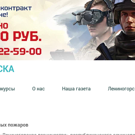
СКА
нкурсы
О нас
Наша газета
Лениногорс
сных пожаров
 «Лениногорское лесничество» республиканского семина