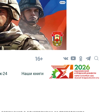
16+
к-24
Наши книги
ра-совещания с одновременным проведением