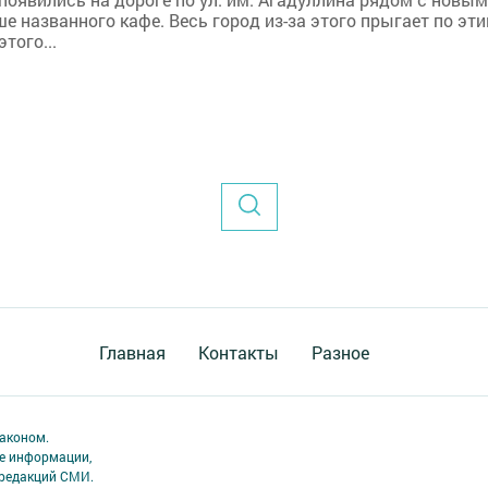
е названного кафе. Весь город из-за этого прыгает по эт
того...
Главная
Контакты
Разное
аконом.
ме информации,
 редакций СМИ.