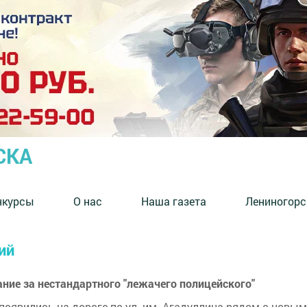
СКА
нкурсы
О нас
Наша газета
Лениногорс
ий
ние за нестандартного "лежачего полицейского"
появились на дороге по ул. им. Агадуллина рядом с новы