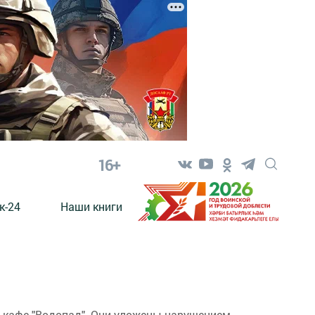
16+
к-24
Наши книги
м кафе "Водопад". Они уложены нарушением