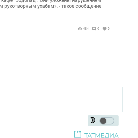
им рукотворным ухабам», - такое сообщение
484
0
0