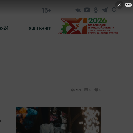
16+
к-24
Наши книги
509
0
0
.