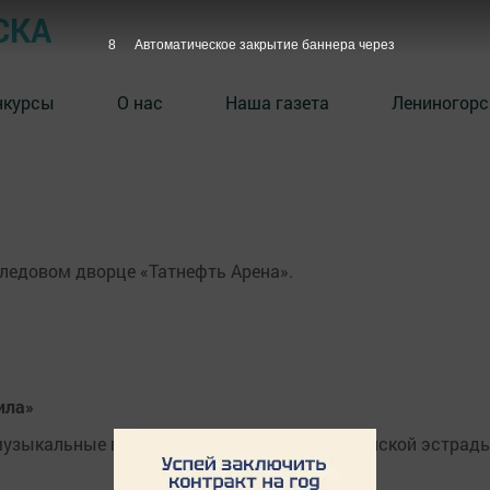
СКА
8
Автоматическое закрытие баннера через
нкурсы
О нас
Наша газета
Лениногорс
в ледовом дворце «Татнефть Арена».
ила»
музыкальные партии озвучили звезды российской эстрады