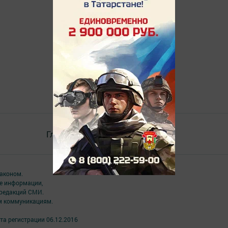
Главная
Контакты
Разное
аконом.
ме информации,
 редакций СМИ.
ым коммуникациям.
та регистрации 06.12.2016