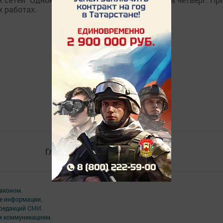
 работах.
Главная
Контакты
Разное
аконом.
ме информации,
 редакций СМИ.
ым коммуникациям.