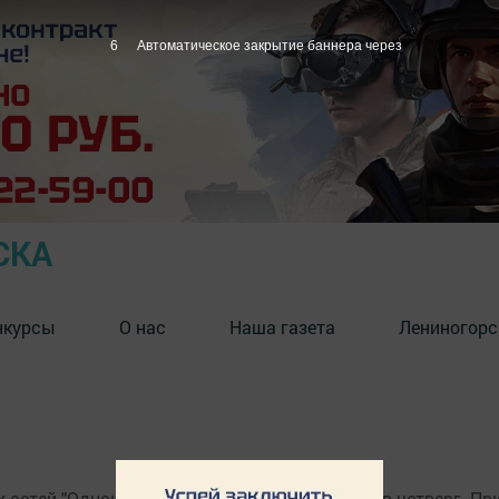
6
Автоматическое закрытие баннера через
СКА
нкурсы
О нас
Наша газета
Лениногорс
етей "Одноклассники" перестала работать в четверг. При