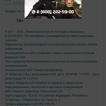
Телефон АО «ТАТМЕДИА»:
(843) 222 09 84
16+
© 2011 - 2026. Лениногорские вести. Все права защищены.
© ТАТМЕДИА. Все материалы, размещенные на сайте, защищены
законом.
Перепечатка, воспроизведение и распространение в любом объеме
информации,
размещенной на сайте, возможна только с письменного согласия
редакций СМИ.
При поддержке Республиканского агентства по печати и массовым
коммуникациям.
Наименование СМИ: Лениногорские вести
№ свидетельства о регистрации СМИ, дата: ЭЛ № ФС 77-67911. Дата
регистрации 06.12.2016
выдано Федеральной службой по надзору в сфере связи,
информационных технологий и массовых коммуникаций
ФИО главного редактора: Мельникова А.К.
Адрес редакции: 423250, Российская Федерация, Республика
Татарстан, г. Лениногорск, ул. Тукая, д. 3
Телефон редакции: 8 (85595) 5-08-70.