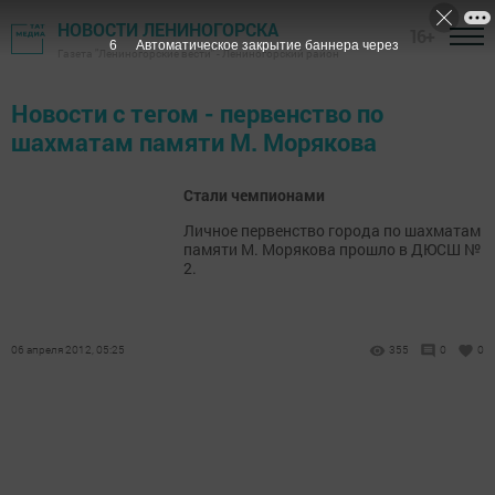
НОВОСТИ ЛЕНИНОГОРСКА
16+
6
Автоматическое закрытие баннера через
Газета "Лениногорские вести" - Лениногорский район
Новости с тегом - первенство по
шахматам памяти М. Морякова
Стали чемпионами
Личное первенство города по шахматам
памяти М. Морякова прошло в ДЮСШ №
2.
06 апреля 2012, 05:25
355
0
0