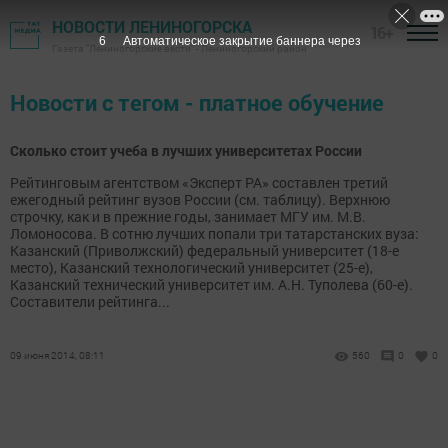
НОВОСТИ ЛЕНИНОГОРСКА
16+
6
Автоматическое закрытие баннера через
Газета "Лениногорские вести" - Лениногорский район
Новости с тегом - платное обучение
Сколько стоит учеба в лучших университетах России
Рейтинговым агентством «Эксперт РА» составлен третий
ежегодный рейтинг вузов России (см. таблицу). Верхнюю
строчку, как и в прежние годы, занимает МГУ им. М.В.
Ломоносова. В сотню лучших попали три татарстанских вуза:
Казанский (Приволжский) федеральный университет (18-е
место), Казанский технологический университет (25-е),
Казанский технический университет им. А.Н. Туполева (60-е).
Составители рейтинга...
09 июня 2014, 08:11
560
0
0