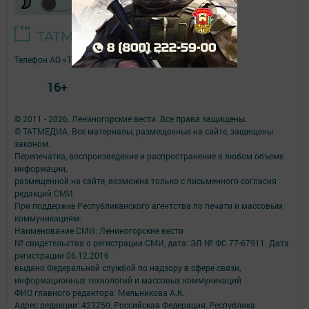
Телефон АО «ТАТМЕДИА»:
(843) 222 09 84
16+
© 2011 - 2026. Лениногорские вести. Все права защищены.
© ТАТМЕДИА. Все материалы, размещенные на сайте, защищены
законом.
Перепечатка, воспроизведение и распространение в любом объеме
информации,
размещенной на сайте, возможна только с письменного согласия
редакций СМИ.
При поддержке Республиканского агентства по печати и массовым
коммуникациям.
Наименование СМИ: Лениногорские вести
№ свидетельства о регистрации СМИ, дата: ЭЛ № ФС 77-67911. Дата
регистрации 06.12.2016
выдано Федеральной службой по надзору в сфере связи,
информационных технологий и массовых коммуникаций
ФИО главного редактора: Мельникова А.К.
Адрес редакции: 423250, Российская Федерация, Республика