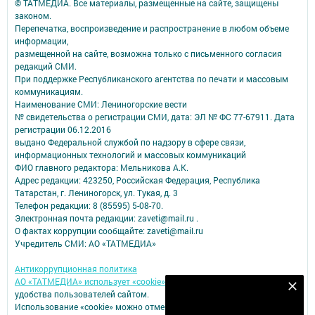
© ТАТМЕДИА. Все материалы, размещенные на сайте, защищены
законом.
Перепечатка, воспроизведение и распространение в любом объеме
информации,
размещенной на сайте, возможна только с письменного согласия
редакций СМИ.
При поддержке Республиканского агентства по печати и массовым
коммуникациям.
Наименование СМИ: Лениногорские вести
№ свидетельства о регистрации СМИ, дата: ЭЛ № ФС 77-67911. Дата
регистрации 06.12.2016
выдано Федеральной службой по надзору в сфере связи,
информационных технологий и массовых коммуникаций
ФИО главного редактора: Мельникова А.К.
Адрес редакции: 423250, Российская Федерация, Республика
Татарстан, г. Лениногорск, ул. Тукая, д. 3
Телефон редакции: 8 (85595) 5-08-70.
Электронная почта редакции: zaveti@mail.ru .
О фактах коррупции сообщайте: zaveti@mail.ru
Учредитель СМИ: АО «ТАТМЕДИА»
Антикоррупционная политика
АО «ТАТМЕДИА» использует «cookie»
для персонализации сервисов и
Наш YOUTUBE-КАНАЛ!
удобства пользователей сайтом.
Использование «cookie» можно отменить в настройках браузера.
Подписаться