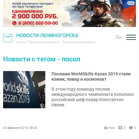
НОВОСТИ ЛЕНИНОГОРСКА
16+
Газета "Лениногорские вести" - Лениногорский район
Новости с тегом - посол
Послами WorldSkills Kazan 2019 стали
комик, повар и космонавт
В этом году команду послов
международного чемпионата пополнил
российский шеф-повар Константин
Ивлев.
04 февраля 2019, 08:40
644
0
0