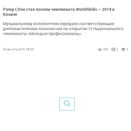
Рэпер L’One стал послом чемпионата WorldSkills — 2019 в
Казани
Музыкальному исполнителю передали соответствующие
дипломатические полномочия на открытии VI Национального
чемпионата «Молодые профессионалы».
09 августа 2018, 08:38
499
0
0