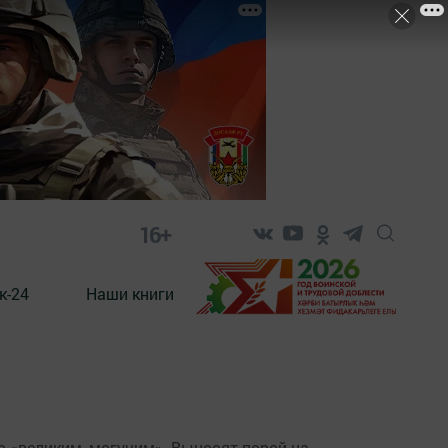
16+
к-24
Наши книги
 «великим, могучим». Выносят порой на