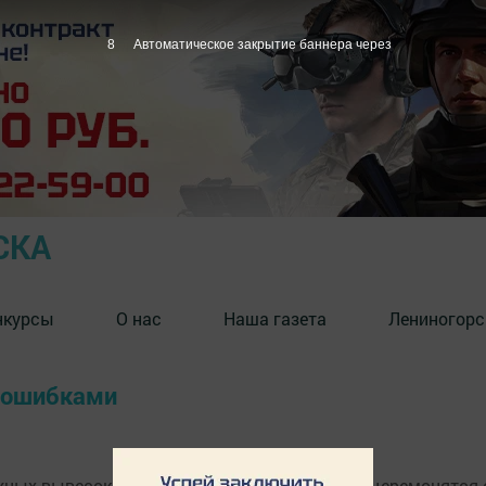
7
Автоматическое закрытие баннера через
СКА
нкурсы
О нас
Наша газета
Лениногорс
с ошибками
ых вывесок, билбордов в нашем городе не церемонятся с