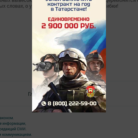
ых словах, о ужас, даже орфографические ошибки!
Главная
Контакты
Разное
аконом.
ме информации,
 редакций СМИ.
ым коммуникациям.