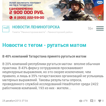
НОВОСТИ ЛЕНИНОГОРСКА
16+
Газета "Лениногорские вести" - Лениногорский район
Новости с тегом - ругаться матом
В 40% компаний Татарстана принято ругаться матом
В 20% компаний республики ругаться матом - вполне обычная
практика. В 43% фирм у сотрудников проскакивают
нецензурные выражения, но это скорее исключение, чем
правило, и лишь в 35% татарстанских организаций не услышишь
матерных выражений. Таковы результаты опроса,
проведенного службой исследований HeadHunter среди 2422
работников компаний, 193 из них - жители...
25 декабря 2013, 07:04
479
0
0