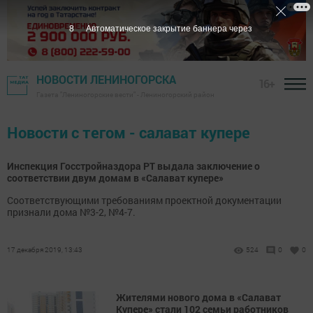
8
Автоматическое закрытие баннера через
НОВОСТИ ЛЕНИНОГОРСКА
16+
Газета "Лениногорские вести" - Лениногорский район
Новости с тегом - салават купере
Инспекция Госстройназдора РТ выдала заключение о
соответствии двум домам в «Салават купере»
Соответствующими требованиям проектной документации
признали дома №3-2, №4-7.
17 декабря 2019, 13:43
524
0
0
Жителями нового дома в «Салават
Купере» стали 102 семьи работников