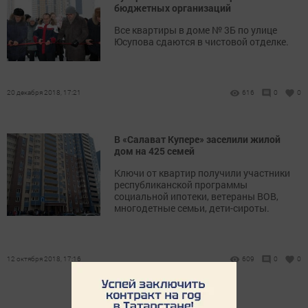
бюджетных организаций
Все квартиры в доме № 3Б по улице
Юсупова сдаются в чистовой отделке.
20 декабря 2018, 17:21
616
0
0
В «Салават Купере» заселили жилой
дом на 425 семей
Ключи от квартир получили участники
республиканской программы
социальной ипотеки, ветераны ВОВ,
многодетные семьи, дети-сироты.
12 октября 2018, 17:16
609
0
0