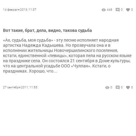
14 февраля 2013, 11:37
449
0
0
Вот такие, брат, дела, видно, такова судьба
«Ах, судьба, моя судьба» - эту песню исполняет народная
артистка Надежда Кадышева. Но прозвучала она и в
исполнении жительницы Новочершилинского поселения,
кстати, единственной «певицы», которая пела на русском языке
на празднике села. Он состоялся 21 сентября в Доме культуры,
что на центральной усадьбе ООО «Чулпан». Кстати, о
праздниках. Хорошо, что...
27 сентября 2011, 11:55
0
0
0