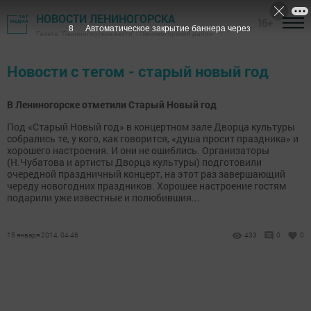
НОВОСТИ ЛЕНИНОГОРСКА
16+
8
Автоматическое закрытие баннера через
Газета "Лениногорские вести" - Лениногорский район
Новости с тегом - старый новый год
В Лениногорске отметили Старый Новый год
Под «Старый Новый год» в концертном зале Дворца культуры
собрались те, у кого, как говорится, «душа просит праздника» и
хорошего настроения. И они не ошиблись. Организаторы
(Н.Чубатова и артисты Дворца культуры) подготовили
очередной праздничный концерт, на этот раз завершающий
череду новогодних праздников. Хорошее настроение гостям
подарили уже известные и полюбившия...
15 января 2014, 04:46
433
0
0