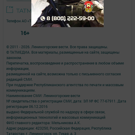
Телефон АО «ТАТМЕДИА»:
(843) 222 09 84
16+
© 2011 - 2026. Лениногорские вести. Все права защищены.
© ТАТМЕДИА. Все материалы, размещенные на сайте, защищены
законом.
Перепечатка, воспроизведение и распространение в любом объеме
информации,
размещенной на сайте, возможна только с письменного согласия
редакций СМИ.
При поддержке Республиканского агентства по печати и массовым
коммуникациям.
Наименование СМИ: Лениногорские вести
№ свидетельства о регистрации СМИ, дата: ЭЛ № ФС 77-67911. Дата
регистрации 06.12.2016
выдано Федеральной службой по надзору в сфере связи,
информационных технологий и массовых коммуникаций
ФИО главного редактора: Мельникова А.К.
Адрес редакции: 423250, Российская Федерация, Республика
Татарстан, г. Лениногорск, ул. Тукая, д. 3