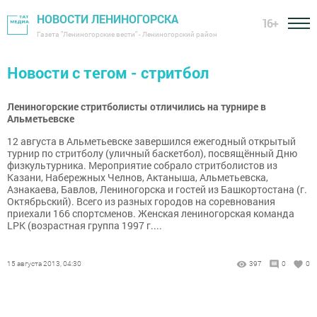
НОВОСТИ ЛЕНИНОГОРСКА
16+
Газета "Лениногорские вести" - Лениногорский район
Новости с тегом - стритбол
Лениногорские стритболисты отличились на турнире в
Альметьевске
12 августа в Альметьевске завершился ежегодный открытый
турнир по стритболу (уличный баскетбол), посвящённый Дню
физкультурника. Мероприятие собрало стритболистов из
Казани, Набережных Челнов, Актаныша, Альметьевска,
Азнакаева, Бавлов, Лениногорска и гостей из Башкортостана (г.
Октябрьский). Всего из разных городов на соревнования
приехали 166 спортсменов. Женская лениногорская команда
LPK (возрастная группа 1997 г....
15 августа 2013, 04:30
397
0
0