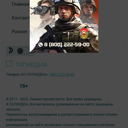
Главная
Контакты
Разное
Телефон АО «ТАТМЕДИА»:
(843) 222 09 84
16+
© 2011 - 2026. Лениногорские вести. Все права защищены.
© ТАТМЕДИА. Все материалы, размещенные на сайте, защищены
законом.
Перепечатка, воспроизведение и распространение в любом объеме
информации,
размещенной на сайте, возможна только с письменного согласия