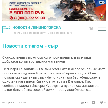
НОВОСТИ ЛЕНИНОГОРСКА
16+
Газета "Лениногорские вести" - Лениногорский район
Новости с тегом - сыр
Скандальный сыр от омского производителя все-таки
добрался до татарстанских магазинов
Несмотря на заявления в СМИ о том, что в число основных мест
поставки продукции Торгового дома «Сыры» города РТ не
попали, скандальный сыр «Чечил» сначала был обнаружен в
одном из магазинов Казани, а теперь и в Бугульме. Как
сообщает газета «Информ-Курьер» на прилавках магазинов
наших ближайших соседей лежит продукция Омского...
07 апреля 2014, 12:02
380
0
0