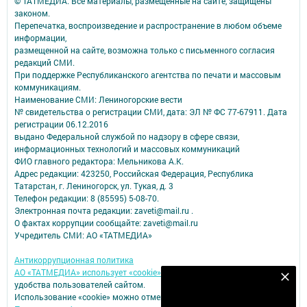
© ТАТМЕДИА. Все материалы, размещенные на сайте, защищены
законом.
Перепечатка, воспроизведение и распространение в любом объеме
информации,
размещенной на сайте, возможна только с письменного согласия
редакций СМИ.
При поддержке Республиканского агентства по печати и массовым
коммуникациям.
Наименование СМИ: Лениногорские вести
№ свидетельства о регистрации СМИ, дата: ЭЛ № ФС 77-67911. Дата
регистрации 06.12.2016
выдано Федеральной службой по надзору в сфере связи,
информационных технологий и массовых коммуникаций
ФИО главного редактора: Мельникова А.К.
Адрес редакции: 423250, Российская Федерация, Республика
Татарстан, г. Лениногорск, ул. Тукая, д. 3
Телефон редакции: 8 (85595) 5-08-70.
Электронная почта редакции: zaveti@mail.ru .
О фактах коррупции сообщайте: zaveti@mail.ru
Учредитель СМИ: АО «ТАТМЕДИА»
Антикоррупционная политика
АО «ТАТМЕДИА» использует «cookie»
для персонализации сервисов и
Наш YOUTUBE-КАНАЛ!
удобства пользователей сайтом.
Использование «cookie» можно отменить в настройках браузера.
Подписаться