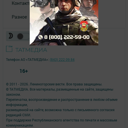
Контакты
Разное
Телефон АО «ТАТМЕДИА»:
(843) 222 09 84
16+
© 2011 - 2026. Лениногорские вести. Все права защищены.
© ТАТМЕДИА. Все материалы, размещенные на сайте, защищены
законом.
Перепечатка, воспроизведение и распространение в любом объеме
информации,
размещенной на сайте, возможна только с письменного согласия
редакций СМИ.
При поддержке Республиканского агентства по печати и массовым
коммуникациям.