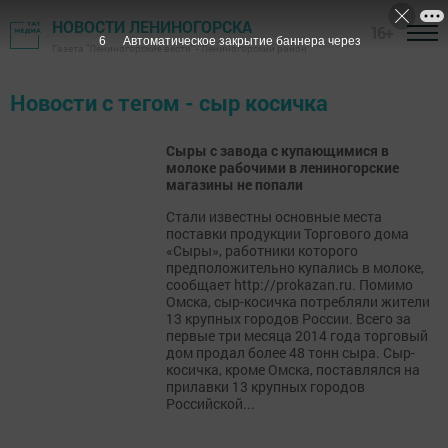
НОВОСТИ ЛЕНИНОГОРСКА
16+
6
Автоматическое закрытие баннера через
Газета "Лениногорские вести" - Лениногорский район
Новости с тегом - сыр косичка
Сыры с завода с купающимися в
молоке рабочими в лениногорские
магазины не попали
Стали известны основные места
поставки продукции Торгового дома
«Сыры», работники которого
предположительно купались в молоке,
сообщает http://prokazan.ru. Помимо
Омска, сыр-косичка потребляли жители
13 крупных городов России. Всего за
первые три месяца 2014 года торговый
дом продал более 48 тонн сыра. Сыр-
косичка, кроме Омска, поставлялся на
прилавки 13 крупных городов
Российской...