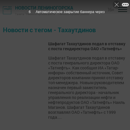
НОВОСТИ ЛЕНИНОГОРСКА
16+
6
Автоматическое закрытие баннера через
Газета "Лениногорские вести" - Лениногорский район
Новости с тегом - Тахаутдинов
Шафагат Тахаутдинов подал в отставку
с поста гендиректора ОАО «Татнефть»
Шафагат Тахаутдинов подал в отставку
с поста генерального директора ОАО
«Татнефть». Как сообщил ИА «Татар-
информ» собственный источник, Совет
директоров компании принял отставку
топ-менеджера. Новым руководителем
назначен первый заместитель
генерального директора - начальник
управления по реализации нефти и
нефтепродуктов ОАО «Татнефть» Наиль
Маганов. Шафагат Тахаутдинов
возглавлял ОАО «Татнефть» с 1999
года....