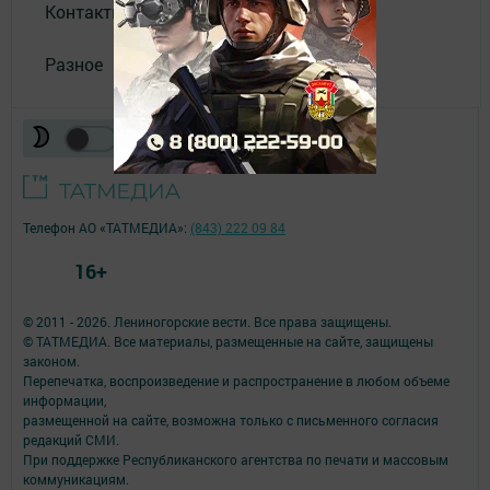
Контакты
Разное
Телефон АО «ТАТМЕДИА»:
(843) 222 09 84
16+
© 2011 - 2026. Лениногорские вести. Все права защищены.
© ТАТМЕДИА. Все материалы, размещенные на сайте, защищены
законом.
Перепечатка, воспроизведение и распространение в любом объеме
информации,
размещенной на сайте, возможна только с письменного согласия
редакций СМИ.
При поддержке Республиканского агентства по печати и массовым
коммуникациям.