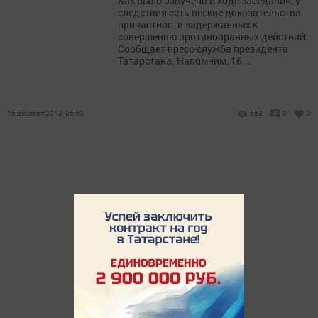
Как было озвучено в ходе заседания, у
следствия есть веские доказательства
причастности задержанных к
совершению противоправных действий.
Сообщает пресс-служба президента
Татарстана. Напомним, 16...
15 декабря 2013, 05:59
553
0
0