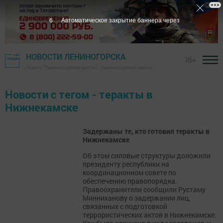
6
Автоматическое закрытие баннера через
НОВОСТИ ЛЕНИНОГОРСКА
16+
Газета "Лениногорские вести" - Лениногорский район
Новости с тегом - теракты в
Нижнекамске
Задержаны те, кто готовил теракты в
Нижнекамске
Об этом силовые структуры доложили
президенту республики на
координационном совете по
обеспечению правопорядка.
Правоохранители сообщили Рустаму
Минниханову о задержании лиц,
связанных с подготовкой
террористических актов в Нижнекамске.