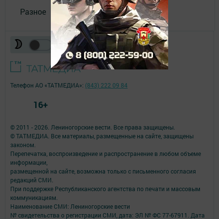
Разное
Телефон АО «ТАТМЕДИА»:
(843) 222 09 84
16+
© 2011 - 2026. Лениногорские вести. Все права защищены.
© ТАТМЕДИА. Все материалы, размещенные на сайте, защищены
законом.
Перепечатка, воспроизведение и распространение в любом объеме
информации,
размещенной на сайте, возможна только с письменного согласия
редакций СМИ.
При поддержке Республиканского агентства по печати и массовым
коммуникациям.
Наименование СМИ: Лениногорские вести
№ свидетельства о регистрации СМИ, дата: ЭЛ № ФС 77-67911. Дата