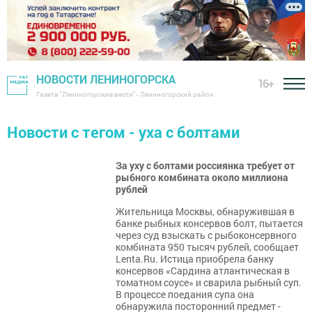
НОВОСТИ ЛЕНИНОГОРСКА
16+
Газета "Лениногорские вести" - Лениногорский район
Новости с тегом - уха с болтами
За уху с болтами россиянка требует от
рыбного комбината около миллиона
рублей
Жительница Москвы, обнаружившая в
банке рыбных консервов болт, пытается
через суд взыскать с рыбоконсервного
комбината 950 тысяч рублей, сообщает
Lenta.Ru. Истица приобрела банку
консервов «Сардина атлантическая в
томатном соусе» и сварила рыбный суп.
В процессе поедания супа она
обнаружила посторонний предмет -