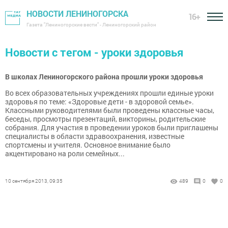
НОВОСТИ ЛЕНИНОГОРСКА
16+
Газета "Лениногорские вести" - Лениногорский район
Новости с тегом - уроки здоровья
В школах Лениногорского района прошли уроки здоровья
Во всех образовательных учреждениях прошли единые уроки
здоровья по теме: «Здоровые дети - в здоровой семье».
Классными руководителями были проведены классные часы,
беседы, просмотры презентаций, викторины, родительские
собрания. Для участия в проведении уроков были приглашены
специалисты в области здравоохранения, известные
спортсмены и учителя. Основное внимание было
акцентировано на роли семейных...
10 сентября 2013, 09:35
489
0
0