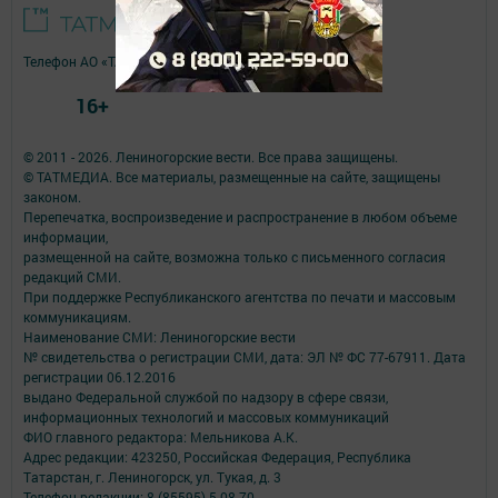
Телефон АО «ТАТМЕДИА»:
(843) 222 09 84
16+
© 2011 - 2026. Лениногорские вести. Все права защищены.
© ТАТМЕДИА. Все материалы, размещенные на сайте, защищены
законом.
Перепечатка, воспроизведение и распространение в любом объеме
информации,
размещенной на сайте, возможна только с письменного согласия
редакций СМИ.
При поддержке Республиканского агентства по печати и массовым
коммуникациям.
Наименование СМИ: Лениногорские вести
№ свидетельства о регистрации СМИ, дата: ЭЛ № ФС 77-67911. Дата
регистрации 06.12.2016
выдано Федеральной службой по надзору в сфере связи,
информационных технологий и массовых коммуникаций
ФИО главного редактора: Мельникова А.К.
Адрес редакции: 423250, Российская Федерация, Республика
Татарстан, г. Лениногорск, ул. Тукая, д. 3
Телефон редакции: 8 (85595) 5-08-70.