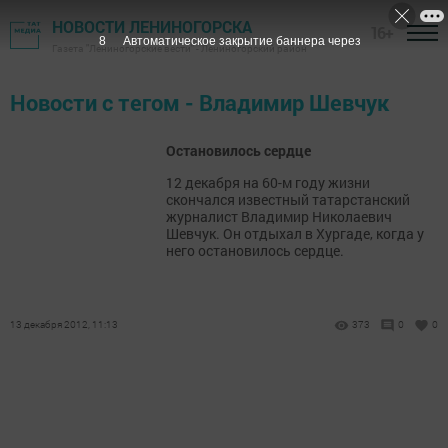
НОВОСТИ ЛЕНИНОГОРСКА
16+
8
Автоматическое закрытие баннера через
Газета "Лениногорские вести" - Лениногорский район
Новости с тегом - Владимир Шевчук
Остановилось сердце
12 декабря на 60-м году жизни
скончался известный татарстанский
журналист Владимир Николаевич
Шевчук. Он отдыхал в Хургаде, когда у
него остановилось сердце.
13 декабря 2012, 11:13
373
0
0