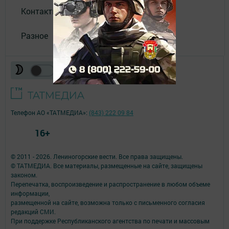
Контакты
Разное
Телефон АО «ТАТМЕДИА»:
(843) 222 09 84
16+
© 2011 - 2026. Лениногорские вести. Все права защищены.
© ТАТМЕДИА. Все материалы, размещенные на сайте, защищены
законом.
Перепечатка, воспроизведение и распространение в любом объеме
информации,
размещенной на сайте, возможна только с письменного согласия
редакций СМИ.
При поддержке Республиканского агентства по печати и массовым