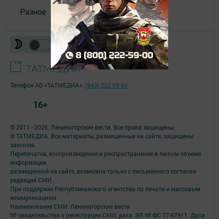
Разное
Телефон АО «ТАТМЕДИА»:
(843) 222 09 84
16+
© 2011 - 2026. Лениногорские вести. Все права защищены.
© ТАТМЕДИА. Все материалы, размещенные на сайте, защищены
законом.
Перепечатка, воспроизведение и распространение в любом объеме
информации,
размещенной на сайте, возможна только с письменного согласия
редакций СМИ.
При поддержке Республиканского агентства по печати и массовым
коммуникациям.
Наименование СМИ: Лениногорские вести
№ свидетельства о регистрации СМИ, дата: ЭЛ № ФС 77-67911. Дата