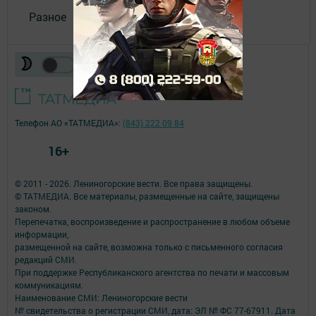
Разное
Телефон АО «ТАТМЕДИА»:
(843) 222 09 84
16+
© 2011 - 2026. Лениногорские вести. Все права защищены.
© ТАТМЕДИА. Все материалы, размещенные на сайте, защищены
законом.
Перепечатка, воспроизведение и распространение в любом объеме
информации,
размещенной на сайте, возможна только с письменного согласия
редакций СМИ.
При поддержке Республиканского агентства по печати и массовым
коммуникациям.
Наименование СМИ: Лениногорские вести
№ свидетельства о регистрации СМИ, дата: ЭЛ № ФС 77-67911. Дата