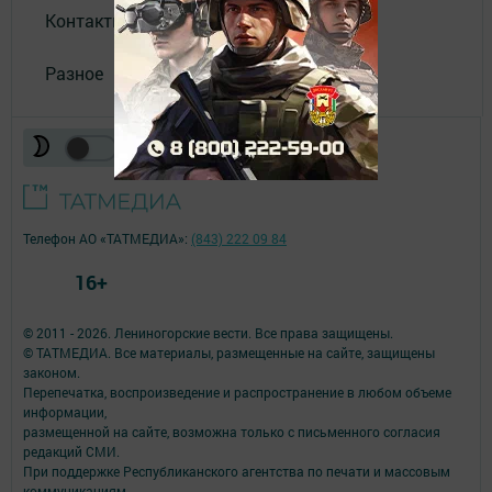
Контакты
Разное
Телефон АО «ТАТМЕДИА»:
(843) 222 09 84
16+
© 2011 - 2026. Лениногорские вести. Все права защищены.
© ТАТМЕДИА. Все материалы, размещенные на сайте, защищены
законом.
Перепечатка, воспроизведение и распространение в любом объеме
информации,
размещенной на сайте, возможна только с письменного согласия
редакций СМИ.
При поддержке Республиканского агентства по печати и массовым
коммуникациям.