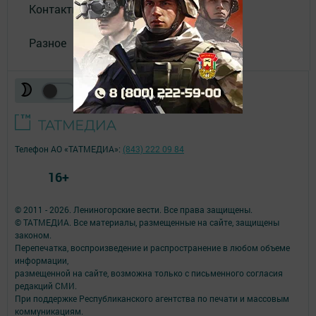
Контакты
Разное
Телефон АО «ТАТМЕДИА»:
(843) 222 09 84
16+
© 2011 - 2026. Лениногорские вести. Все права защищены.
© ТАТМЕДИА. Все материалы, размещенные на сайте, защищены
законом.
Перепечатка, воспроизведение и распространение в любом объеме
информации,
размещенной на сайте, возможна только с письменного согласия
редакций СМИ.
При поддержке Республиканского агентства по печати и массовым
коммуникациям.