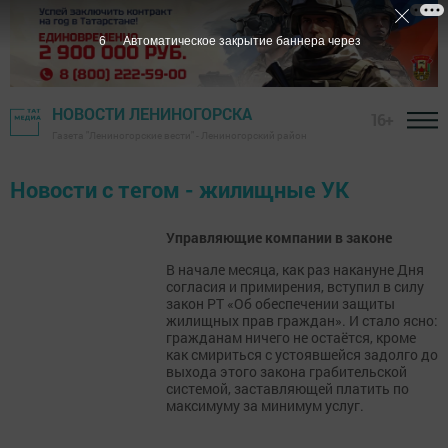
6
Автоматическое закрытие баннера через
НОВОСТИ ЛЕНИНОГОРСКА
16+
Газета "Лениногорские вести" - Лениногорский район
Новости с тегом - жилищные УК
Управляющие компании в законе
В начале месяца, как раз накануне Дня
согласия и примирения, вступил в силу
закон РТ «Об обеспечении защиты
жилищных прав граждан». И стало ясно:
гражданам ничего не остаётся, кроме
как смириться с устоявшейся задолго до
выхода этого закона грабительской
системой, заставляющей платить по
максимуму за минимум услуг.