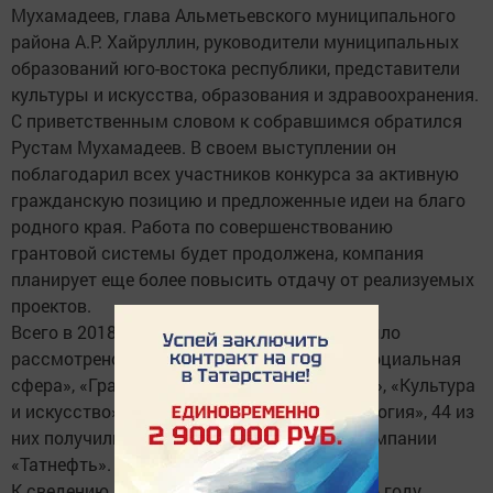
Мухамадеев, глава Альметьевского муниципального
района А.Р. Хайруллин, руководители муниципальных
образований юго-востока республики, представители
культуры и искусства, образования и здравоохранения.
С приветственным словом к собравшимся обратился
Рустам Мухамадеев. В своем выступлении он
поблагодарил всех участников конкурса за активную
гражданскую позицию и предложенные идеи на благо
родного края. Работа по совершенствованию
грантовой системы будет продолжена, компания
планирует еще более повысить отдачу от реализуемых
проектов.
Всего в 2018 году грантовым комитетом было
рассмотрено 283 проекта в номинациях «Социальная
сфера», «Гражданственность и патриотизм», «Культура
и искусство», «Образование и наука», «Экология», 44 из
них получили финансовую поддержку от компании
«Татнефть».
К сведению. Введенная в «Татнефти» в 2016 году