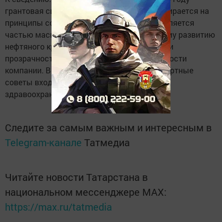
грантовая система поддержки проектов опирается на
принципы социальной ответственности, является
частью масштабной работы по социальному развитию
нефтяного края, повышает эффективность и
прозрачность благотворительной деятельности
компании. В Грантовый комитет и его экспертные
советы входят видные деятели культуры,
здравоохранения, образования, СМИ.
Следите за самым важным и интересным в
Telegram-канале
Татмедиа
Читайте новости Татарстана в
национальном мессенджере MАХ:
https://max.ru/tatmedia