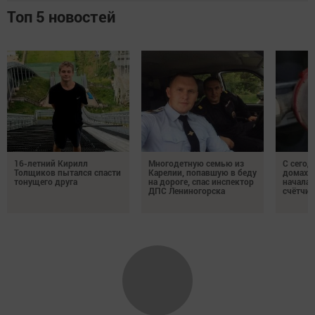
Топ 5 новостей
16-летний Кирилл
Многодетную семью из
С сегод
Толщиков пытался спасти
Карелии, попавшую в беду
домах 
тонущего друга
на дороге, спас инспектор
началас
ДПС Лениногорска
счётчи