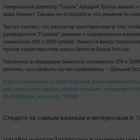
Генеральный директор "Гознак" Аркадий Трачук​​ заявил
вида банкнот. Однако он оговорился, что решение по по
Трачук считает, что регулятор заинтересован в том, чт
руководителя "Гознака", решение о модернизации внешн
номиналом 200 и 2000 рублей. Имеются ввиду показател
прочие характеристики новых билетов Банка России.
Напомним, в обращении банкноты номиналом 200 и 2000
регионы, чьи символы на них изображены – Дальний Вос
https://nation-news.ru/392079-goznak-gotov-radikalno-obnovi
utm_source=nnn.ru&utm_medium=cpc&utm_campaign=
8249340&utm_term=nnn_798250
Следите за самым важным и интересным в
T
Читайте новости Татарстана в национально