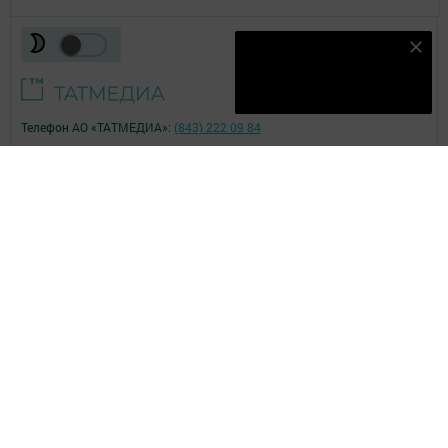
Наш YOUTUBE-КАНАЛ!
Подписаться
Телефон АО «ТАТМЕДИА»:
(843) 222 09 84
16+
© 2011 - 2026. Лениногорские вести. Все права защищены.
© ТАТМЕДИА. Все материалы, размещенные на сайте, защищены
законом.
Перепечатка, воспроизведение и распространение в любом объеме
информации,
размещенной на сайте, возможна только с письменного согласия
редакций СМИ.
При поддержке Республиканского агентства по печати и массовым
коммуникациям.
Наименование СМИ: Лениногорские вести
№ свидетельства о регистрации СМИ, дата: ЭЛ № ФС 77-67911. Дата
регистрации 06.12.2016
выдано Федеральной службой по надзору в сфере связи,
информационных технологий и массовых коммуникаций