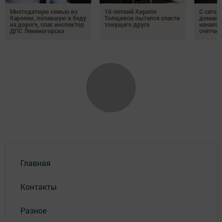
Многодетную семью из
16-летний Кирилл
С сегод
Карелии, попавшую в беду
Толщиков пытался спасти
домах 
на дороге, спас инспектор
тонущего друга
началас
ДПС Лениногорска
счётчи
Главная
Контакты
Разное