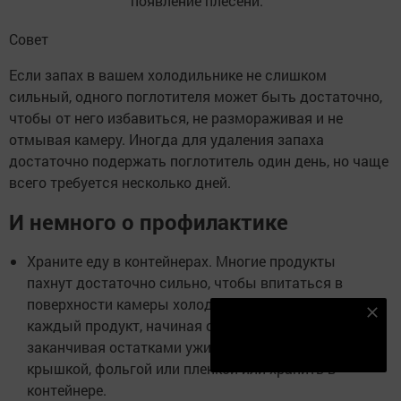
появление плесени.
Совет
Если запах в вашем холодильнике не слишком
сильный, одного поглотителя может быть достаточно,
чтобы от него избавиться, не размораживая и не
отмывая камеру. Иногда для удаления запаха
достаточно подержать поглотитель один день, но чаще
всего требуется несколько дней.
И немного о профилактике
Храните еду в контейнерах. Многие продукты
пахнут достаточно сильно, чтобы впитаться в
поверхности камеры холодильника. Поэтому
Наш YOUTUBE-КАНАЛ!
каждый продукт, начиная от разрезанного лука и
заканчивая остатками ужина, нужно закрывать
Подписаться
крышкой, фольгой или пленкой или хранить в
контейнере.