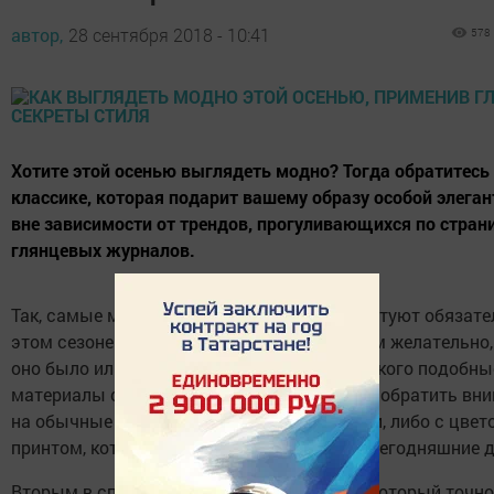
автор,
28 сентября 2018 - 10:41
578
Хотите этой осенью выглядеть модно? Тогда обратитесь
классике, которая подарит вашему образу особой элеган
вне зависимости от трендов, прогуливающихся по стра
глянцевых журналов.
Так, самые модные женщины планеты советуют обязате
этом сезоне обзавестись
платьем
. При этом желательно
оно было или кожаное, или из бархата. Для кого подобны
материалы слишком эксцентричны, можно обратить вн
на обычные трикотажные вязанные модели, либо с цве
принтом, который все также популярен на сегодняшние д
Вторым в списке мастхэвов этого сезона, который точно