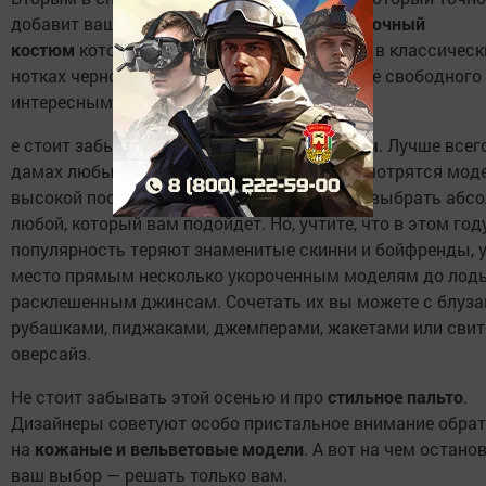
добавит вашему образу стиля, является
брючный
костюм
который может быть выполнен как в классическ
нотках черного или белого цвета, так и более свободного
интересными цветовыми решениями.
е стоит забывать и про вездесущие
джинсы
. Лучше всег
дамах любых возрастов и комплектации смотрятся моде
высокой посадкой, а вот фасон вы можете выбрать абс
любой, который вам подойдет. Но, учтите, что в этом го
популярность теряют знаменитые скинни и бойфренды, 
место прямым несколько укороченным моделям до лод
расклешенным джинсам. Сочетать их вы можете с блуза
рубашками, пиджаками, джемперами, жакетами или сви
оверсайз.
Не стоит забывать этой осенью и про
стильное пальто
.
Дизайнеры советуют особо пристальное внимание обра
на
кожаные и вельветовые модели
. А вот на чем остано
ваш выбор — решать только вам.