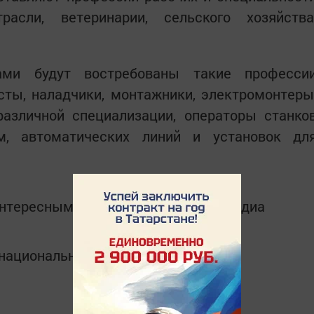
расли, ветеринарии, сельского хозяйства
ами будут востребованы такие професси
сты, наладчики, монтажники, электромонтеры
различной специализации, операторы станко
м, автоматических линий и установок дл
интересным в
Telegram-канале
Татмедиа
в национальном мессенджере MАХ: