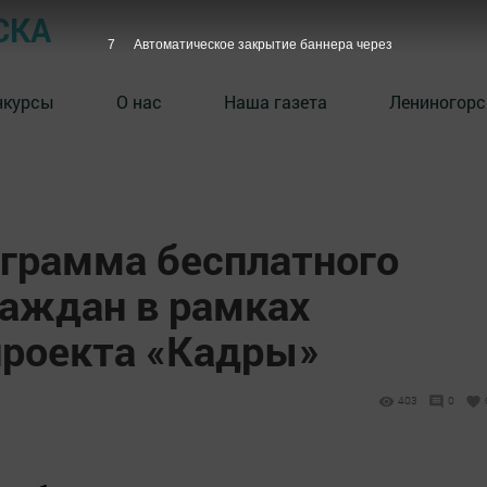
СКА
6
Автоматическое закрытие баннера через
нкурсы
О нас
Наша газета
Лениногорс
грамма бесплатного
раждан в рамках
проекта «Кадры»
403
0