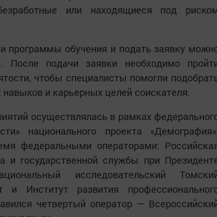
 безработные или находящиеся под риско
и программы обучения и подать заявку можн
». После подачи заявки необходимо пройт
ятости, чтобы специалисты помогли подобрат
 навыков и карьерных целей соискателя.
риятий осуществлялась в рамках федеральног
сти» национального проекта «Демография»
емя федеральными операторами: Российска
ва и государственной службы при Президент
ациональный исследовательский Томски
ет и Институт развития профессиональног
бавился четвертый оператор — Всероссийски