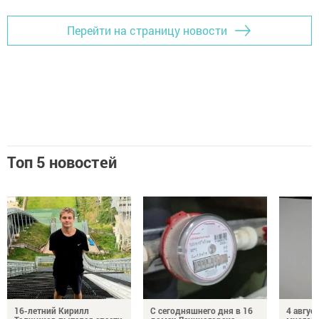
Перейти на страницу новости
Топ 5 новостей
16-летний Кирилл
С сегодняшнего дня в 16
4 август