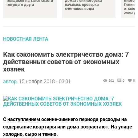
Толщиков пытался спасти
домах Лениногорска
многок
тонущего друга
началась проверка
Лениног
счётчиков воды
отключ
электро
НОВОСТНАЯ ЛЕНТА
Как сэкономить электричество дома: 7
действенных советов от экономных
хозяек
автор,
15 ноября 2018 - 03:01
502
0
0
C наступлением осенне-зимнего периода расходы на
содержание квартиры или дома возрастают. На улице
холодно, сыро и темно.