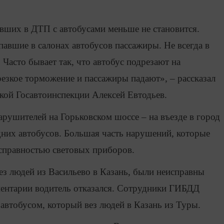
вших в ДТП с автобусами меньше не становится.
павшие в салонах автобусов пассажиры. Не всегда в
Часто бывает так, что автобус подрезают на
резкое торможение и пассажиры падают», – рассказал
ской Госавтоинспекции Алексей Евтодьев.
арушителей на Горьковском шоссе – на въезде в город
их автобусов. Большая часть нарушений, которые
исправностью световых приборов.
вез людей из Васильево в Казань, были неисправны
ментарии водитель отказался. Сотрудники ГИБДД
автобусом, который вез людей в Казань из Туры.