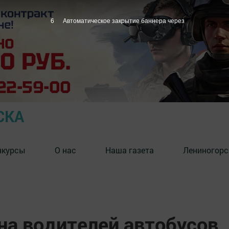
5
Автоматическое закрытие баннера через
СКА
нкурсы
О нас
Наша газета
Лениногорс
на водителей автобусов