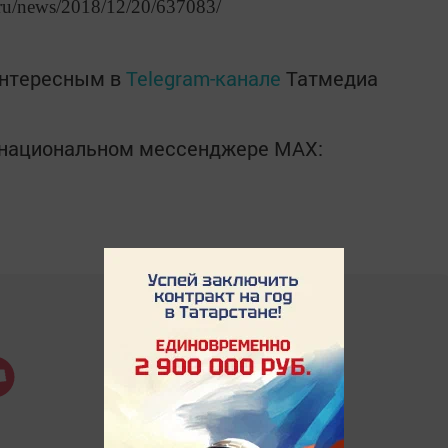
.ru/news/2018/12/20/637083/
интересным в
Telegram-канале
Татмедиа
в национальном мессенджере MАХ: