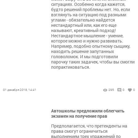
ситуациях. Особенно когда кажется,
будто решений проблемы нет. Но, если
взглянуть на ситуацию под разными
углами - обязательно найдется
нестандартный или, как его еще
называют, креативный подход!
Нестандартное мышление - умение,
которое можно и нужно развивать.
Например, подобно опытному сыщику,
находить решение запутанных
головоломок. И мы подготовили
парочку таких задачек, чтобы вы смогли
попрактиковаться.
01 декабря 2018, 14:41
295
0
0
Автошколы предложили облегчить
экзамен на получение прав
Предполагается, что претенденты на
права смогут ограничиться
выполнением трех упражнений по