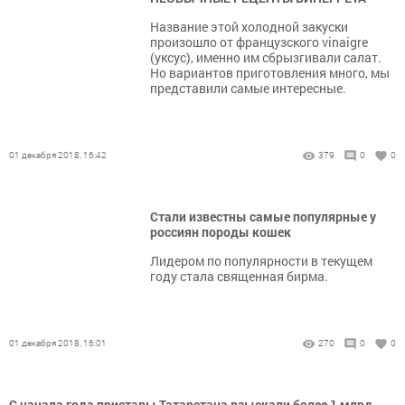
Название этой холодной закуски
произошло от французского vinaigre
(уксус), именно им сбрызгивали салат.
Но вариантов приготовления много, мы
представили самые интересные.
01 декабря 2018, 16:42
379
0
0
Стали известны самые популярные у
россиян породы кошек
Лидером по популярности в текущем
году стала священная бирма.
01 декабря 2018, 16:01
270
0
0
С начала года приставы Татарстана взыскали более 1 млрд