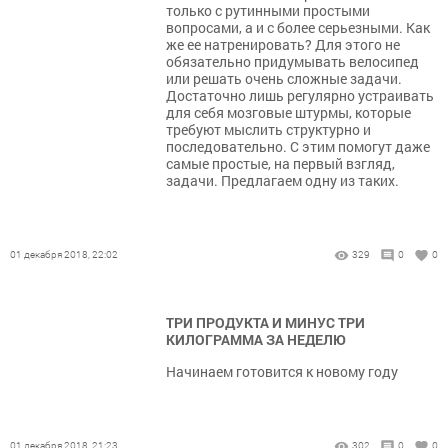
только с рутинными простыми
вопросами, а и с более серьезными. Как
же ее натренировать? Для этого не
обязательно придумывать велосипед
или решать очень сложные задачи.
Достаточно лишь регулярно устраивать
для себя мозговые штурмы, которые
требуют мыслить структурно и
последовательно. С этим помогут даже
самые простые, на первый взгляд,
задачи. Предлагаем одну из таких.
01 декабря 2018, 22:02
329
0
0
ТРИ ПРОДУКТА И МИНУС ТРИ
КИЛОГРАММА ЗА НЕДЕЛЮ
Начинаем готовится к новому году
01 декабря 2018, 21:23
302
0
0