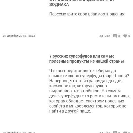
ЗОДИАКА
Пересмотрите свои взаимоотношения.
01 декабря 2018, 18:43
259
0
0
7 русских суперфудов или самые
полезные продукты из нашей страны
Что вы представляете себе, когда
слышите слово суперфуды (superfoods)?
Наверное, что-то из разряда еды для
космонавтов, которую нужно
выдавливать из тюбиков. На самом
деле суперфуды это растительная пища,
которая обладает спектром полезных
свойств и микроэлементов, которых не
найти в другой пище.
01 декабря 2018, 18:02
323
0
0