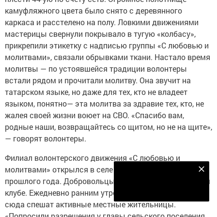
камуфляжного цвета было снято с деревянного
каркаса и расстелено на полу. Ловкими движениями
мастерицы свернули покрывало в тугую «колбасу»,
прикрепили этикетку с надписью группы «С любовью и
молитвами», связали обрывками ткани. Настало время
молитвы — по устоявшейся традиции волонтеры
встали рядом и прочитали молитву. Она звучит на
татарском языке, но даже для тех, кто не владеет
языком, понятно— эта молитва за здравие тех, кто, не
жалея своей жизни воюет на СВО. «Спасибо вам,
родные наши, возвращайтесь со щитом, но не на щите»,
— говорят волонтеры.
Филиал волонтерского движения «С любовью и
молитвами» открылся в селе Зай-Каратай в октябре
Наш YOUTUBE-КАНАЛ!
прошлого года. Добровольцы разместились в местном
Подписаться
клубе. Ежедневно ранним утром, словно на работу,
сюда спешат активные местные жительницы.
«Попросили разрешения у главы сельского поселения