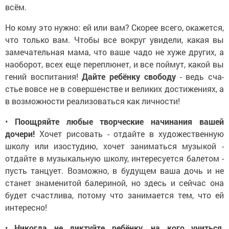
всём.
Но кому это нужно: ей или вам? Скорее всего, окажется,
что толь­ко вам. Чтобы все вокруг увидели, какая вы
замечательная мама, что ваше чадо не хуже других, а
нао­борот, всех еще переплюнет, и все поймут, какой вы
гений воспитания!
Дайте ребёнку свободу
- ведь сча­
стье вовсе не в совершенстве и ве­ликих достижениях, а
в возможности реализоваться как личности!
•
Поощряйте любые творческие начинания вашей
дочери!
Хочет рисовать - отдайте в художественную
школу или изостудию, хочет заниматься музыкой -
отдай­те в музыкальную школу, интересу­ется балетом -
пусть танцует. Воз­можно, в будущем ваша дочь и не
станет знаменитой балериной, но здесь и сейчас она
будет счастли­ва, потому что занимается тем, что ей
интересно!
•
Никогда не диктуйте ребёнку, на кого учиться,