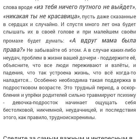
«из тебя ничего путного не выйдет»
слова вроде
,
«никакая ты не красавица»
, пусть даже ска­занные
в сердцах и случайно. И спу­стя много лет она будет
слышать их в своей голове и при малейшем сво­ём
«А вдруг мама была
промахе будет думать:
права?»
Не забывайте об этом. А в случае каких-либо
не­удач, проблем в жизни вашей до­чери - поддержите её,
объясните, что все люди переживают и взлёты, и
падения, что так устроена жизнь, что всё когда-то
наладится... Осо­бенно необходима такая поддержка в
подростковом возрасте. Это трудный период, а оскор­
бления и упрёки родителей сильно травмируют психику
- девочка-подросток начинает ощущать себя
бестолковой, никчемной, неудачницей, и последствия
этого, как правило, трудноискоренимы.
Следите за самым важным и интересным в