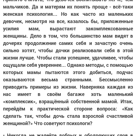
мальчиков. Да и матерям их понять проще - всё-таки
женская психология... Но как ча­сто из маленьких
девочек, несмотря на все, казалось бы, приложенные
усилия мам, вырастают закомплексованные
женщины. Дело в том, что большинство мам видят в
дочерях продолжение самих себя и зачастую очень
сильно хотят, чтобы дочки реализовали себя в этой
жизни лучше. Чтобы стали успешнее, удачливее, чтобы
ощущали себя увереннее... Од­нако методы, с помощью
которых мамы пытаются этого добиться, подчас
оказываются весьма странными. Бессмысленно
приводить примеры из жизни. Наверняка каждая из
нас имеет в своём багаже хоть маленький
«комплексик», взращённый собственной мамой. Итак,
перейдём к прак­тической стороне вопроса: «Как
сделать так, чтобы дочь стала взрослой счастливой
женщиной?» Что советуют психологи?
•
Никогда не жалейте добрых и ободряющих слов в