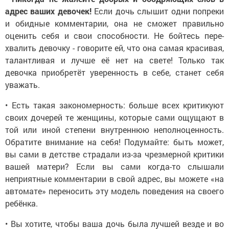
адрес ваших девочек!
Если дочь слышит одни по­преки
и обидные комментарии, она не сможет правильно
оценить себя и свои способности. Не бойтесь пере­
хвалить девочку - говорите ей, что она самая красивая,
талантливая и лучше её нет на свете! Только так
девочка приобретёт уверенность в себе, станет себя
уважать.
• Есть такая закономерность: боль­ше всех критикуют
своих дочерей те женщины, которые сами ощущают в
той или иной степени внутреннюю неполноценность.
Обратите внима­ние на себя! Подумайте: быть мо­жет,
вы сами в детстве страдали из-за чрезмерной критики
вашей мате­ри? Если вы сами когда-то слышали
неприятные коммента­рии в свой адрес, вы можете «на
автома­те» переносить эту модель поведения на своего
ребёнка.
• Вы хотите, чтобы ваша дочь была луч­шей везде и во