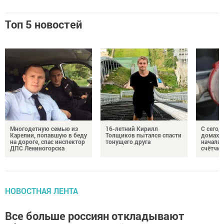
Топ 5 новостей
Многодетную семью из
16-летний Кирилл
С сегод
Карелии, попавшую в беду
Толщиков пытался спасти
домах 
на дороге, спас инспектор
тонущего друга
началас
ДПС Лениногорска
счётчи
НОВОСТНАЯ ЛЕНТА
Все больше россиян откладывают