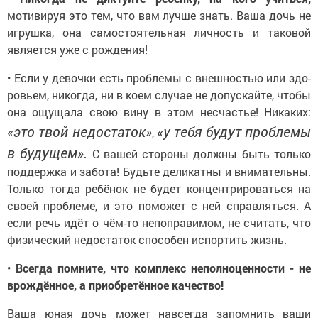
мотивируя это тем, что вам лучше знать. Ваша дочь не
игрушка, она самостоятельная лич­ность и таковой
является уже с рождения!
• Если у девоч­ки есть проблемы с внешностью или здо­
ровьем, никогда, ни в коем случае не до­пускайте, чтобы
она ощущала свою вину в этом несчастье! Ника­ких:
«это твой недоста­ток»
«у тебя будут проблемы
,
в будущем».
С вашей стороны должны быть только
поддержка и за­бота! Будьте деликатны и вниматель­ны.
Только тогда ребёнок не будет концентрироваться на
своей пробле­ме, и это поможет с ней справляться. А
если речь идёт о чём-то непоправи­мом, не считать, что
физический не­достаток способен испортить жизнь.
•
Всегда помните, что комплекс неполноценности - не
врождён­ное, а приобретённое качество!
Ваша юная дочь может навсегда за­помнить ваши