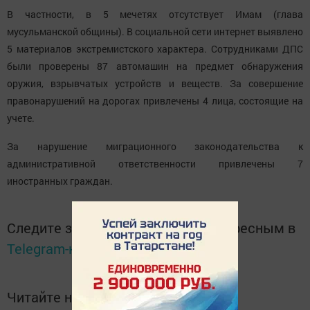
В частности, в 5 мечетях отсутствует Имам (глава
мусульманской общины). В социальной сети интернет выявлено
5 материалов экстремистского характера. Сотрудниками ДПС
были проверены 87 автомашин на предмет обнаружения
оружия, взрывчатых устройств и веществ. За совершение
правонарушений на дорогах привлечены 4 лица, состоящие на
учете.
За нарушение миграционного законодательства к
административной ответственности привлечены 7
иностранных граждан.
Следите за самым важным и интересным в
Telegram-канале
Татмедиа
Читайте новости Татарстана в