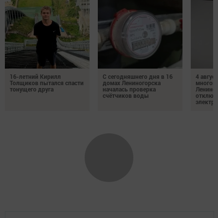
16-летний Кирилл
С сегодняшнего дня в 16
4 август
Толщиков пытался спасти
домах Лениногорска
многок
тонущего друга
началась проверка
Лениног
счётчиков воды
отключ
электро