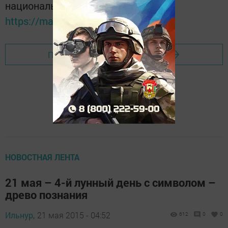
национальном мессенджере MАХ:
https://max.ru/tatmedia
Перейти на страницу новости
НОВОСТНАЯ ЛЕНТА
21 мая – 4-й лунный день с символом –
древо познания
Ильнур,
21 мая 2015 - 04:52
612
0
0