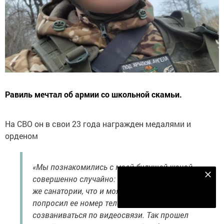
Равиль мечтал об армии со школьной скамьи.
На СВО он в свои 23 года награжден медалями и
орденом
«Мы познакомились с моей будущей женой
Наш YOUTUBE-КАНАЛ!
совершенно случайно: Алия работала в том
же санатории, что и моя мама. Чуть позже я
Подписаться
попросил ее номер телефона, стали
созваниваться по видеосвязи. Так прошел