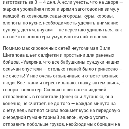
изготовить за 3 — 4 дня. А, если учесть, что на дворе —
жаркая урожайная пора и время заготовок на зиму, у
каждой из хозяюшек сады-огороды, куры, коровы,
хлопоты по кухне, необходимость уделить внимание
супругу, детям, внукам — не перестаю удивляться, как
на всё это волонтеры умудряются найти время!
Помимо маскировочных сетей неутомимая Зиля
Шигапова шьет салфетки и простыни для раненых
бойцов. «Уверена, что все бабушкины сундуки наших
сельчан опустели — столько тканей было принесено —
не счесть! У нас очень отзывчивые и ответственные
люди. Все ткани я перестирываю, глажу, затем шью», —
говорит волонтер. Сколько сшитых ею изделий
отправилось в госпитали Донецка и Луганска, она
конечно, не считает, не до того — каждая минута на
счету, ведь вот-вот снова возьмет курс на передовую
очередной гуманитарный эшелон, нужно успеть
отправить побольше грузов, необходимых бойцам на