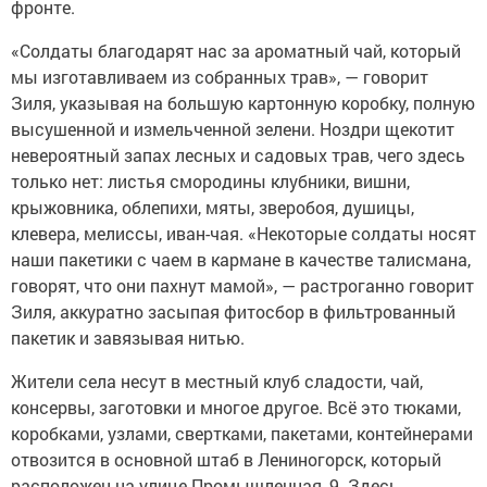
фронте.
«Солдаты благодарят нас за ароматный чай, который
мы изготавливаем из собранных трав», — говорит
Зиля, указывая на большую картонную коробку, полную
высушенной и измельченной зелени. Ноздри щекотит
невероятный запах лесных и садовых трав, чего здесь
только нет: листья смородины клубники, вишни,
крыжовника, облепихи, мяты, зверобоя, душицы,
клевера, мелиссы, иван-чая. «Некоторые солдаты носят
наши пакетики с чаем в кармане в качестве талисмана,
говорят, что они пахнут мамой», — растроганно говорит
Зиля, аккуратно засыпая фитосбор в фильтрованный
пакетик и завязывая нитью.
Жители села несут в местный клуб сладости, чай,
консервы, заготовки и многое другое. Всё это тюками,
коробками, узлами, свертками, пакетами, контейнерами
отвозится в основной штаб в Лениногорск, который
расположен на улице Промышленная, 9. Здесь