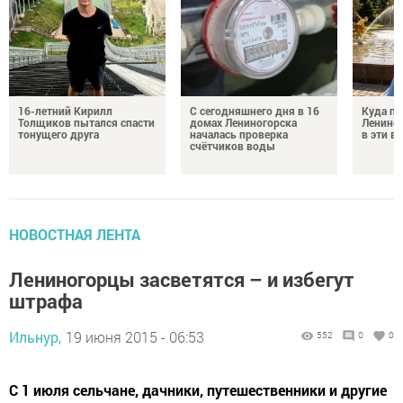
16-летний Кирилл
С сегодняшнего дня в 16
Куда по
Толщиков пытался спасти
домах Лениногорска
Лениног
тонущего друга
началась проверка
в эти 
счётчиков воды
НОВОСТНАЯ ЛЕНТА
Лениногорцы засветятся – и избегут
штрафа
Ильнур,
19 июня 2015 - 06:53
552
0
0
С 1 июля сельчане, дачники, путешественники и другие