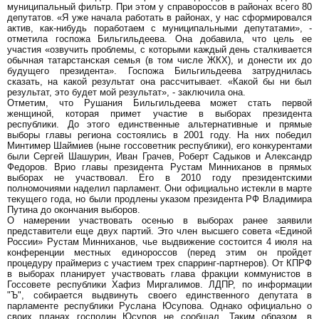
муниципальный фильтр. При этом у справороссов в районах всего 80
депутатов. «Я уже начала работать в районах, у нас сформировался
актив, как-нибудь поработаем с муниципальными депутатами», -
отметила госпожа Бильгильдеева. Она добавила, что цель ее
участия «озвучить проблемы, с которыми каждый день сталкивается
обычная татарстанская семья (в том числе ЖКХ), и донести их до
будущего президента». Госпожа Бильгильдеева затруднилась
сказать, на какой результат она рассчитывает. «Какой бы ни был
результат, это будет мой результат», - заключила она.
Отметим, что Рушания Бильгильдеева может стать первой
женщиной, которая примет участие в выборах президента
республики. До этого единственные альтернативные и прямые
выборы главы региона состоялись в 2001 году. На них победил
Минтимер Шаймиев (ныне госсоветник республики), его конкурентами
были Сергей Шашурин, Иван Грачев, Роберт Садыков и Александр
Федоров. Врио главы президента Рустам Минниханов в прямых
выборах не участвовал. Его в 2010 году президентскими
полномочиями наделил парламент. Они официально истекли в марте
текущего года, но были продлены указом президента РФ Владимира
Путина до окончания выборов.
О намерении участвовать осенью в выборах ранее заявили
представители еще двух партий. Это член высшего совета «Единой
России» Рустам Минниханов, чье выдвижение состоится 4 июля на
конференции местных единороссов (перед этим он пройдет
процедуру праймериз с участием трех спарринг-партнеров). От КПРФ
в выборах планирует участвовать глава фракции коммунистов в
Госсовете республики Хафиз Миргалимов. ЛДПР, по информации
"Ъ", собирается выдвинуть своего единственного депутата в
парламенте республики Руслана Юсупова. Однако официально о
своих планах господин Юсупов не сообщал. Таким образом, в