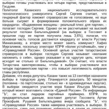
выборах готовы участвовать все четыре партии, представленные в
Госдуме.
Политолог Казанского национального исследовательского
технологического университета Сергей Сергеев считает, что
гендерный фактор поможет справороссам «в голосовании, но еще
больше сыграет в формировании положительного образа их
кандидата». «Выдвижение женщины - реальный плюс для партии», -
полагает господин Сергеев. Однако он не рассчитывает на высокий
результат госпожи Бильгильдеевой (на выборах в Госсовет в
прошлом году ее партия получила лишь 3,6%), полагая, что
основная часть голосов достанется кандидату от власти Рустаму
Минниханову, а второе место может занять коммунист Хафиз
Миргалимов, поскольку электорат КПРФ «более устойчивый», чем у
«Справедливой России». Основной целью участия татарстанских
справороссов в выборах господин Сергеев называет «желание
напомнить о себе», однако указывает и на «другую цель, которая
исходит не столько от Бильгильдеевой». Он считает, что власти
Татарстана заинтересованы, чтобы в выборах участвовали все
четыре парламентские партии - это повысит легитимность избрания
главы республики.
Добавим, что вчера депутаты Казани также на 13 сентября назначили
выборы в городскую думу. Планируется разыграть 50 мандатов
(половина - по партспискам, столько же - в одномандатных округах).
В выборах ожидается участие мэра Казани Ильсура Метшина,
который может возглавить список «Единой России». По информации
"Ъ", он стал лидером партийных праймериз. КПРФ, по
предварительным данным, возглавит депутат Госсовета Артем
Прокофьев. Рушания Бильгильдеева вчера сообщила "Ъ", что
«Справедливая Россия» также намерена участвовать в выборах. В
частности, сама она планирует избираться в одном из городских