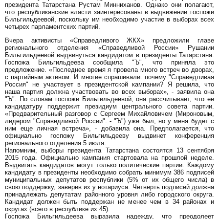
президента Татарстана Рустам Минниханов. Однако они полагают,
что республиканские власти заинтересованы в выдвижении госпожи
Бильгильдеевой, поскольку им необходимо участие в выборах всех
четырех парламентских партий.
Вчера активисты «Справедливого ЖКХ» предложили главе
регионального отделения «Справедливой России» Рушании
Бильгильдеевой выдвинуться кандидатом в президенты Татарстана.
Госпожа Бильгильдеева сообщила "Ъ", что приняла это
предложение. «Последнее время я провела много встреч во дворах,
с партийным активом. И многие спрашивали: почему "Справедливая
Россия" не участвует в президентской кампании? Я решила, что
наша партия должна участвовать во всех выборах», - заявила она
"Ъ". По словам госпожи Бильгильдеевой, она рассчитывает, что ее
кандидатуру поддержит президиум центрального совета партии.
«Предварительный разговор с Сергеем Михайловичем (Мироновым,
лидером "Справедливой России". - "Ъ") уже был, но у меня будет с
ним еще личная встреча», - добавила она. Предполагается, что
официально госпожу Бильгильдееву выдвинет конференция
регионального отделения 5 июля.
Напомним, выборы президента Татарстана состоятся 13 сентября
2015 года. Официально кампания стартовала на прошлой неделе.
Выдвигать кандидатов могут только политические партии. Каждому
кандидату в президенты необходимо собрать минимум 386 подписей
муниципальных депутатов республики (5% от их общего числа) в
свою поддержку, заверив их у нотариуса. Четверть подписей должна
принадлежать депутатам районного уровня либо городского округа.
Кандидат должен быть поддержан не менее чем в 34 районах и
округах (всего в республике их 45).
Госпожа Бильгильдеева выразила надежду, что преодолеет