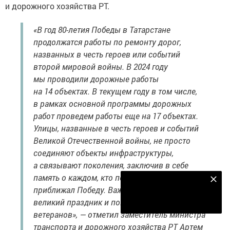
и дорожного хозяйства РТ.
«В год 80-летия Победы в Татарстане
продолжатся работы по ремонту дорог,
названных в честь героев или событий
второй мировой войны. В 2024 году
мы проводили дорожные работы
на 14 объектах. В текущем году в том числе,
в рамках основной программы дорожных
работ проведем работы еще на 17 объектах.
Улицы, названные в честь героев и событий
Великой Отечественной войны, не просто
соединяют объекты инфраструктуры,
а связывают поколения, заключив в себе
память о каждом, кто порой ценой жизни
Наш YOUTUBE-КАНАЛ!
приближал Победу. Важно, что мы ценим наш
Подписаться
великий праздник и помним подвиги наших
ветеранов», — отметил заместитель министра
транспорта и дорожного хозяйства РТ Артем