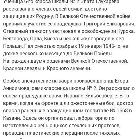
Ученица 6-го класса школы № 2 Злата Глухарева
рассказала о членах своей семьи, достойно
защищавших Родину. В Великой Отечественной войне
принимал участие ее прадедушка Григорий Елизарович.
Отважный танкист участвовал в освобождении Курска,
Белгорода, Орла, Киева и нескольких городов и сел
Польши. Пал смертью храбрых 19 января 1945-го, не
дожив несколько месяцев до Великой Победы.
Награжден двумя орденами Великой Отечественной,
Красной звезды и Красного знамени.
Особое впечатление на жюри произвел доклад Егора
Анисимова, семиклассника школы № 2. Он рассказал о
своем прадедушке враче Израиле Зильберберге. В то
время, когда на фронте шли ожесточенные бои, доктор
спасал раненых в эвакуационном госпитале № 1668 в
Казани. Здесь он организовал лабораторию по
изготовлению небьющихся стеклянных протезов,
проводил пластические операции после тяжелых