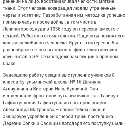
ранений на лицо, восстанавливал челюсти, мягкие
ткани. Этот человек возвращал людям утраченные
черты и эстетику. Разработанная им методика успешно
применялась и после войны, в том числе в
Лениногорске, куда в 1956 году он переехал вместе с
семьей. Работал в стоматологии. Пациенты помнят его
как жизнелюбивого человека. Круг его интересов был
разнообразен – он организовал филателистический
клуб, читал в ЗАГСе молодоженам лекции о прочном
браке.
Завершило работу секции выступление учеников 8
класса Бугульминской школы № 16 Данияра
Аглиуллина и Виктории Насыбуллиной. Они
исследовали фронтовой путь земляков. Так, Газинур
Гафиатуллович Гафиатулллин повторил подвиг
Александра Матросова – своим телом закрыл
амбразуру укрепленной огневой точки противника.
Деревни Сопки и Овсищи благодаря его поступку были